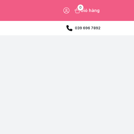
0
Giỏ hàng
039 696 7892