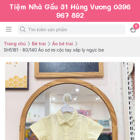
Tiệm Nhà Gấu 31 Hùng Vương 0396
967 892
0
Trang chủ
Bé trai
Áo bé trai
SH5181 - 80/140 Áo sơ mi cộc tay xếp ly ngực be