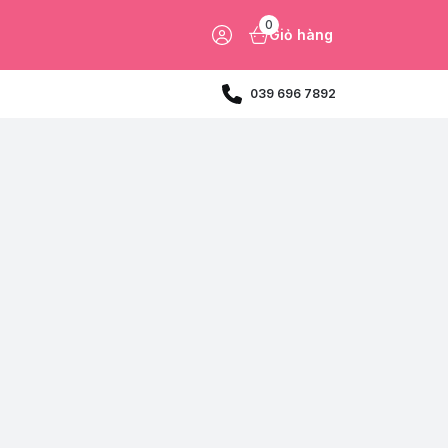
0
Giỏ hàng
039 696 7892